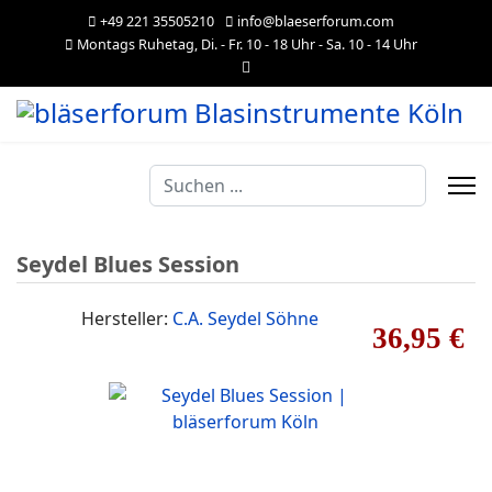
+49 221 35505210
info@blaeserforum.com
Montags Ruhetag, Di. - Fr. 10 - 18 Uhr - Sa. 10 - 14 Uhr
Suchen
...
Seydel Blues Session
Hersteller:
C.A. Seydel Söhne
36,95 €