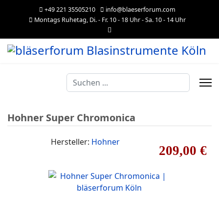
+49 221 35505210
info@blaeserforum.com
Montags Ruhetag, Di. - Fr. 10 - 18 Uhr - Sa. 10 - 14 Uhr
Suchen
...
Hohner Super Chromonica
Hersteller:
Hohner
209,00 €