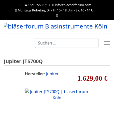
+49 221 35505210
info@blaeserforum.com
Montags Ruhetag, Di. - Fr. 10 - 18 Uhr - Sa. 10 - 14 Uhr
Suchen
...
Jupiter JTS700Q
Hersteller:
Jupiter
1.629,00 €