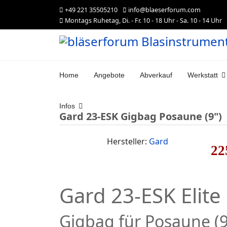
+49 221 35505210
info@blaeserforum.com
Montags Ruhetag, Di. - Fr. 10 - 18 Uhr - Sa. 10 - 14 Uhr
Home
Angebote
Abverkauf
Werkstatt
Infos
Gard 23-ESK Gigbag Posaune (9")
Hersteller:
Gard
22
Gard 23-ESK Elite
Gigbag für Posaune (9