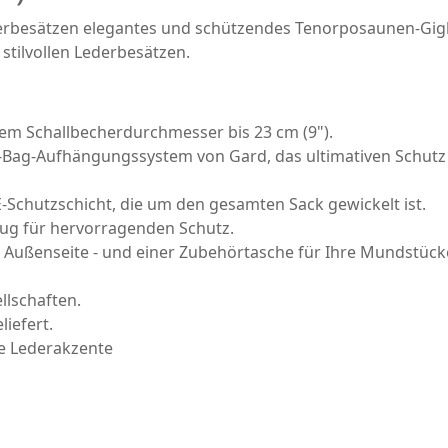
erbesätzen elegantes und schützendes Tenorposaunen-Gi
tilvollen Lederbesätzen.
em Schallbecherdurchmesser bis 23 cm (9").
-Bag-Aufhängungssystem von Gard, das ultimativen Schutz
Schutzschicht, die um den gesamten Sack gewickelt ist.
ug für hervorragenden Schutz.
r Außenseite - und einer Zubehörtasche für Ihre Mundstück
llschaften.
iefert.
e Lederakzente