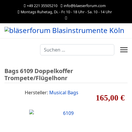
+49 221 35505210
info@blaeserforum.com
Montags Ruhetag, Di. - Fr. 10 - 18 Uhr - Sa. 10 - 14 Uhr
Suchen
...
Bags 6109 Doppelkoffer
Trompete/Flügelhonr
Hersteller:
Musical Bags
165,00 €