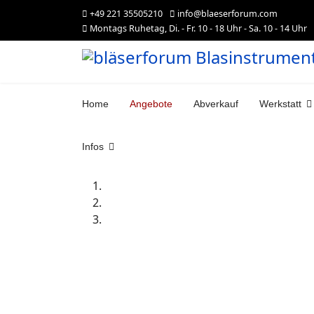
+49 221 35505210
info@blaeserforum.com
Montags Ruhetag, Di. - Fr. 10 - 18 Uhr - Sa. 10 - 14 Uhr
Home
Angebote
Abverkauf
Werkstatt
Infos