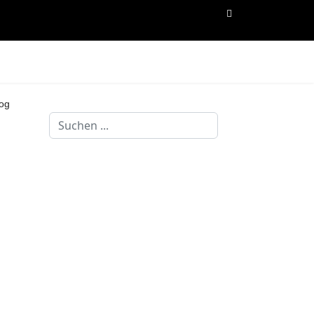
og
Suchen
...