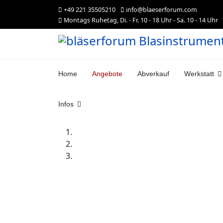
+49 221 35505210
info@blaeserforum.com
Montags Ruhetag, Di. - Fr. 10 - 18 Uhr - Sa. 10 - 14 Uhr
Home
Angebote
Abverkauf
Werkstatt
Infos